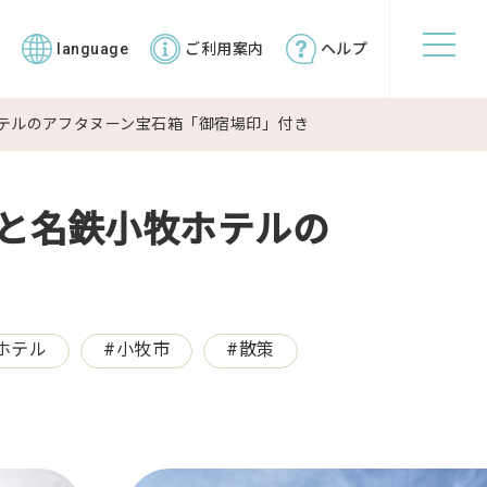
覧
language
ご利用案内
ヘルプ
ホテルのアフタヌーン宝石箱「御宿場印」付き
索と名鉄小牧ホテルの
ホテル
#
小牧市
#
散策