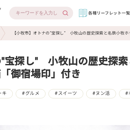
グ
各種リーフレット一
【小牧市】オトナの"宝探し" 小牧山の歴史探索と名鉄小牧
"宝探し" 小牧山の歴史探
箱「御宿場印」付き
ーキ
#
グルメ
#
スイーツ
#
ヌン活
#