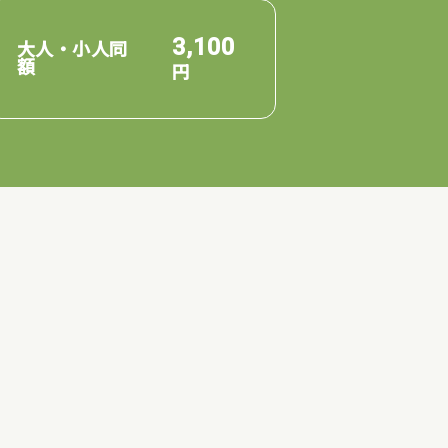
3,100
大人・小人同
額
円