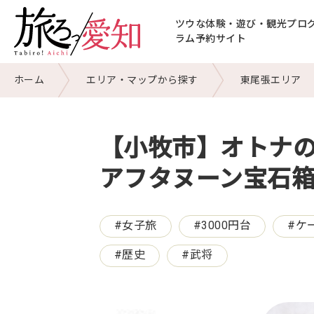
ツウな体験・遊び・
観光プロ
ラム予約サイト
ホーム
エリア・マップから探す
東尾張エリア
【小牧市】オトナの
アフタヌーン宝石
#
女子旅
#
3000円台
#
ケ
#
歴史
#
武将