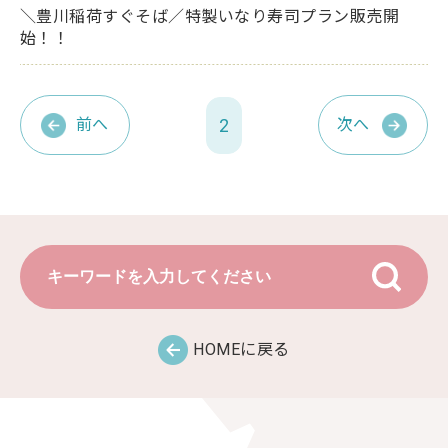
＼豊川稲荷すぐそば／特製いなり寿司プラン販売開
始！！
2
前へ
次へ
HOMEに戻る